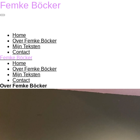
Femke Böcker
Ga
direct
naar
de
hoofdinhoud
Home
Over Femke Böcker
Mijn Teksten
Contact
Femke Böcker
Home
Over Femke Böcker
Mijn Teksten
Contact
Over Femke Böcker