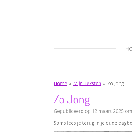
Ga
direct
naar
de
hoofdinhoud
H
Home
»
Mijn Teksten
»
Zo Jong
Zo Jong
Gepubliceerd op 12 maart 2025 om
Soms lees je terug in je oude dagb