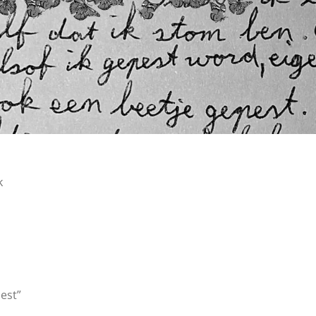
k
pest”