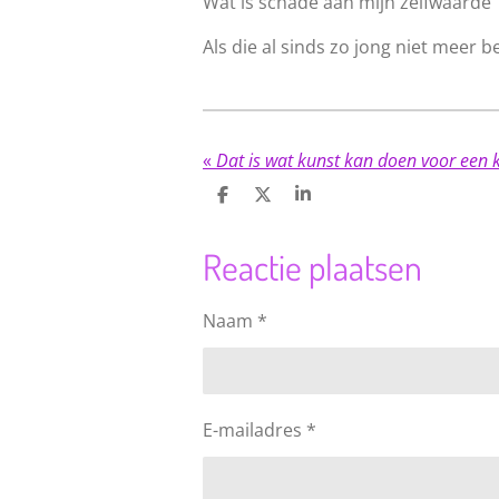
Wat is schade aan mijn zelfwaarde
Als die al sinds zo jong niet meer 
«
Dat is wat kunst kan doen voor een k
D
D
S
e
e
h
l
e
a
e
l
r
Reactie plaatsen
n
e
Naam *
E-mailadres *